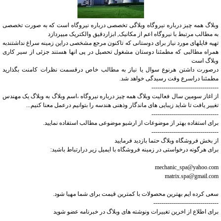
وبلاگ همه چیز درباره نیروگاه وبلاگی تخصصی درباره نیروگاه است که به صورت تخصصی
به مطالب مرتبط با نیروگاه اعم از مکانیک, ابزاردقیق والکتریک میپردازد
تهیه فایلهای مورد نیاز برای دوستانی که تاکنون مرجع مشخصی دراین زمینه سراغ نداشتندبه
همراه مطالبی که مطمئنا دوستان مشغول تحصیل در پی انها هستند جزئی از سیر کاری
وبلاگ است
درصورت داشتن هرنوع سوال یا نیاز به مطالب خاص درقسمت نظرات کامنت بگذارید
مطمئنا دراسرع وقت رسیدگی خواهد شد.
----------------------------------
از اغاز سومین سال فعالیت وبلاگ همه چیز درباره نیروگاه ،اسم وبلاگ به وبلاگ یک مهندس
تغییر یافت تا شاید زیبایی های ماندگار وذهنی هندسه را بتوانیم درعمل معنا کنیم...
----------------------------------
برای استفاده بهتر از موضوعات از ارشیو موضوعی مطالب استفاده نمایید.
----------------------------------
از بخش فروشگاه وبلاگ حتما بازدید فرمایید
برای هرگونه درخواستی در زمینه فروشگاه با ایمیل زیر درارتباط باشید:
mechanic_spa@yahoo.com
matrix.spa@gmail.com
سعی کرده ایم بهترین محصولات با کمترین قیمت برای شما مهیا شود.
---------------------------------
برای اطلاع از اخرین تغییرات ونوشته های وبلاگ در خبرنامه عضو شوید
---------------------------------