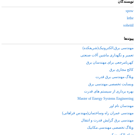
نویسندگان
spow
lethe
soheiiil
پیوندها
مهندسی برق,الکترونیک(شریفکده)
تعمیر و نگهداری ماشین آلات صنعتی
کهربامرجعی برای مهندسان برق
کالج مجازی برق
وبلاگ مهندسی برق قدرت
وبسایت تخصصی مهندسی برق
بهره برداری از سیستم های قدرت
Master of Energy Systems Engineering
مهندسان نام اور
مهندسی عمران راه وساختمان(مهندس فراهانی)
مهندسی برق گرایش قدرت و انتقال
وبلاگ تخصصی مهندسی مکانیک
دنیای الکترونیک