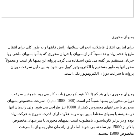
پمپهای محوری
برای آبیاری، انتقال فاضلاب، انحراف سیلابها، رانش قایقها و به طور کلی برای انتقال
مایع با حجم زیاد و هد نسبتاً کم از پمپهای با جریان محوری که به آنها پمپهای ملخی و یا
جریان مستقیم نیز گفته می شود استفاده می گردد. پروانه این پمپها باز است و معمولاً
محور آنها به طور مستقیم با الکتروموتور کوپل می شود. به این دلیل سرعت دوران
پروانه با سرعت دوران الکتروموتور یکی است.
پمپهای محوری برای هد کم (تا 30 فوت) و دبی زیاد به کار می رود. همچنین سرعت
دورانی محور این پمپها نسبتاً کم است. (200 – 1800 r.p.m) . سرعت مخصوص پمپهای
محوری با سرعتهای مخصوص کمتر از 10000 نیز طراحی می شود. ولی راندمان آنها
در مقایسه با پمپهای مختلط پایین بوده و به علاوه دارای قدرت شروع به حرکت زیاد
بوده و در برابر کاویتاسیون نامطلوب است. پمپهای محوری با سرعتهای مخصوص
بالاتر از 15000 نیز ساخته می شوند. اما دارای راندمان نظیر پمپهای با سرعت
مخصوص 15000 نیستند.