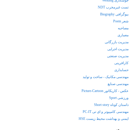
جوشکاری Welding
تست غیرمخرب NDT
بیوگرافی Biography
شعر Poem
مصاحبه
معماری
مدیریت بازرگانی
مدیریت اجرایی
مدیریت صنعتی
کارافرینی
حسابداری
مهندسی مکانیک - ساخت و تولید
مهندسی صنایع
عکس - کاریکاتور Picture-Cartoon
ورزشی Sport
داستان کوتاه Short story
مهندسی کامپیوتر و ای تی PC-IT
ایمنی و بهداشت محیط زیست HSE